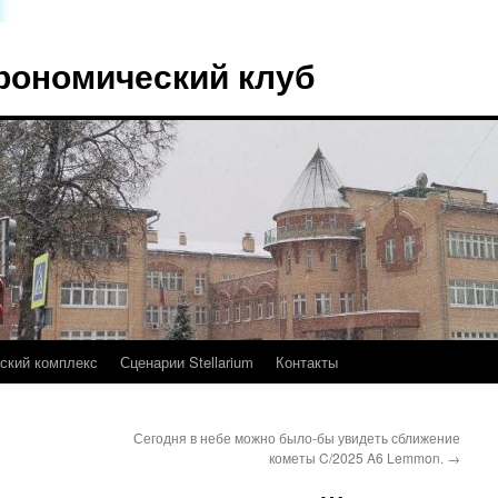
рономический клуб
ский комплекс
Сценарии Stellarium
Контакты
Сегодня в небе можно было-бы увидеть сближение
кометы C/2025 A6 Lemmon.
→