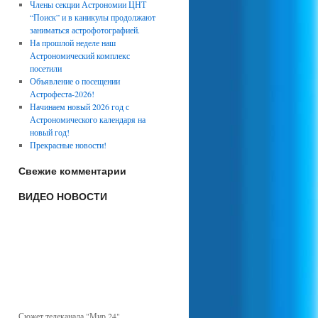
Члены секции Астрономии ЦНТ
“Поиск” и в каникулы продолжают
заниматься астрофотографией.
На прошлой неделе наш
Астрономический комплекс
посетили
Объявление о посещении
Астрофеста-2026!
Начинаем новый 2026 год с
Астрономического календаря на
новый год!
Прекрасные новости!
Свежие комментарии
ВИДЕО НОВОСТИ
Сюжет телеканала "Мир 24".