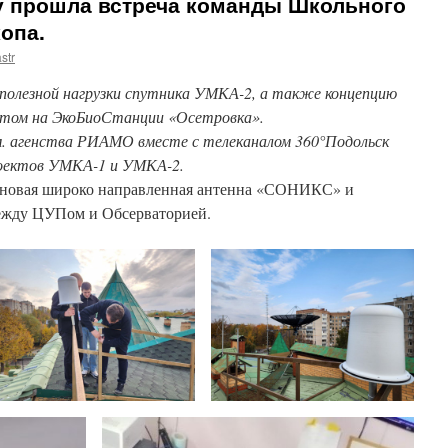
ту прошла встреча команды Школьного
опа.
str
 полезной нагрузки спутника УМКА-2, а также концепцию
ётом на ЭкоБиоСтанции «Осетровка».
м. агенства РИАМО вместе с телеканалом 360°Подольск
роектов УМКА-1 и УМКА-2.
а новая широко направленная антенна «СОНИКС» и
ежду ЦУПом и Обсерваторией.