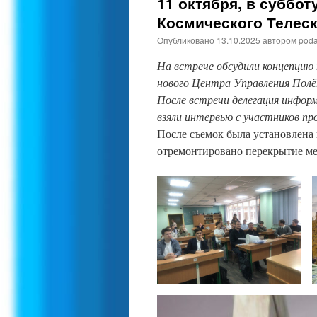
11 октября, в суббо
Космического Телеск
Опубликовано
13.10.2025
автором
poda
На встрече обсудили концепцию
нового Центра Управления Пол
После встречи делегация инфор
взяли интервью с участников п
После съемок была установлен
отремонтировано перекрытие м