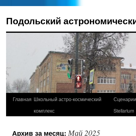
Подольский астрономически
Главная
Школьный астро-космический
Сценари
Перейти
комплекс
Stellarium
к
содержимому
Май 2025
Архив за месяц: