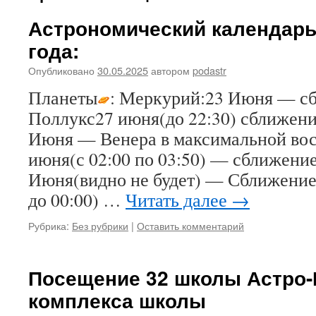
Астрономический календарь
года:
Опубликовано
30.05.2025
автором
podastr
Планеты
: Меркурий:23 Июня — сб
Поллукс27 июня(до 22:30) сближени
Июня — Венера в максимальной вос
июня(с 02:00 по 03:50) — сближени
Июня(видно не будет) — Сближение
до 00:00) …
Читать далее
→
Рубрика:
Без рубрики
|
Оставить комментарий
Посещение 32 школы Астро-
комплекса школы