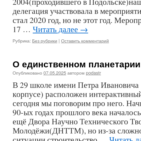
2004(проходившего в Подольске)на
делегация участвовала в мероприят
стал 2020 год, но не этот год. Меро
17 …
Читать далее
→
Рубрика:
Без рубрики
|
Оставить комментарий
О единственном планетарии
Опубликовано
07.05.2025
автором
podastr
В 29 школе имени Петра Ивановича 
корпусе) расположен интерактивный
сегодня мы поговорим про него. Нач
90-ых годах прошлого века началось
ещё Двора Научно Технического Тв
Молодёжи(ДНТТМ), но из-за сложн
ситуации строительство …
Читать д