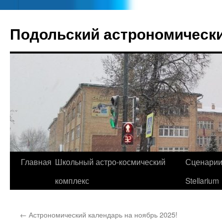
Подольский астрономически
Главная
Школьный астро-космический
Сценари
Перейти
комплекс
Stellarium
к
содержимому
←
Астрономический календарь на ноябрь 2025!